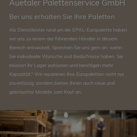
Auetaler Palettenservice GmbH
Bei uns erhalten Sie Ihre Paletten
Als Dienstleister rund um die EPAL-Europalette haben
wir uns zu einem der führenden Händler in diesem
Bereich entwickelt. Sprechen Sie uns gern an, wenn
Sie individuelle Wünsche und Bedürfnisse haben. Sie
müssen Ihr Lager aufrüsten und benötigen mehr
Kapazität? Wir reparieren Ihre Europaletten nicht nur
zuverlässig, sondern bieten Ihnen auch neue und
gebrauchte Modelle zum Kauf an.