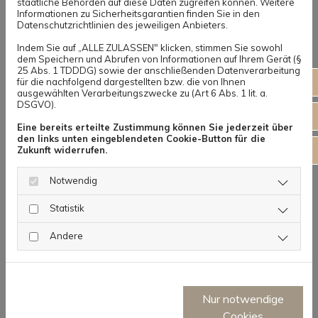
staatliche Behörden auf diese Daten zugreifen können. Weitere
EPAL-Eurogitterboxen
Informationen zu Sicherheitsgarantien finden Sie in den
Datenschutzrichtlinien des jeweiligen Anbieters.
EPAL-Europaletten 800 x 1.200 mm NEU nach
Indem Sie auf „ALLE ZULASSEN" klicken, stimmen Sie sowohl
dem Speichern und Abrufen von Informationen auf Ihrem Gerät (§
UIC 435-2
25 Abs. 1 TDDDG) sowie der anschließenden Datenverarbeitung
057
für die nachfolgend dargestellten bzw. die von Ihnen
EPAL-Europaletten 800 x 1.200 mm I. Wahl, nach
ausgewählten Verarbeitungszwecke zu (Art 6 Abs. 1 lit. a.
UIC 435-4
DSGVO).
info
EPAL-Europaletten 800 x 1.200 mm II. Wahl, nach
Eine bereits erteilte Zustimmung können Sie jederzeit über
UIC 435-4
den links unten eingeblendeten Cookie-Button für die
Kon
Zukunft widerrufen.
Einwegpaletten 800 x 1.200 mm, verschiedene
Ausführungen mit und ohne Bodenrahmen
Notwendig
Holz-Aufsatzrahmen
Statistik
Düsseldorfer-Paletten 600 x 800 mm
Andere
Hygiene-Paletten H1 800 x 1.200 mm
Chemiepaletten (CP) 1 bis 9, diverse
Nur notwendige
Abmessungen
Cookies