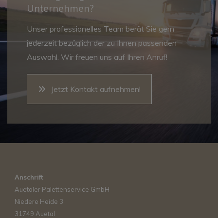
Unternehmen?
Unser professionelles Team berät Sie gern
jederzeit bezüglich der zu Ihnen passenden
Auswahl. Wir freuen uns auf Ihren Anruf!
Jetzt Kontakt aufnehmen!
Anschrift
Auetaler Palettenservice GmbH
Niedere Heide 3
31749 Auetal