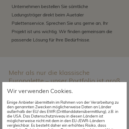
Unternehmen bestellen Sie sämtliche
Ladungsträger direkt beim Auetaler
Palettenservice. Sprechen Sie uns gerne an, Ihr
Projekt ist uns wichtig. Wir finden gemeinsam die
passende Lösung für Ihre Bedürfnisse.
Mehr als nur die klassische
Europalette – unser Portfolio ist groß
Wir verwenden Cookies.
Bei uns erhalten Sie klassische EPAL-Europaletten,
neu und gebraucht. Darüber hinaus bieten wir Ihnen
Einige Anbieter übermitteln im Rahmen von der Verarbeitung zu
den genannten Zwecken möglicherweise Daten an Länder
auch weitere Ladungsträger, die zur Organisation Ihrer
außerhalb der EU/ des EWR (Drittlanddatenübermittlung), z.B. in
die USA. Das Datenschutzniveau in diesen Ländern ist
Logistik sinnvoll sind. Unser Sortiment beinhaltet
möglicherweise nicht mit dem in den EU-/EWR-Ländern
vergleichbar. Es besteht daher ein erhöhtes Risiko, dass
beispielsweise: